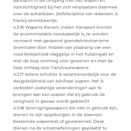
aandacht in de omgang met het wapen en
voorzichtigheid bij het zich verplaatsen daarmee
over de schietbaan. Zelfdiscipline van iedereen is
hierbij onontbeerlijk.
4.3.16 Wapens dienen, indien transport binnen
de accommodatie noodzakelijk is, te worden
vervoerd met geopend grendelmechanisme
(eventueel door middel van plaatsing van een
rood blokje/rood vlaggetje in het hulzengat) en
met de loop omhoog voor geweren en met de
loop omlaag voor handvuurwapens.
4.3.17 Iedere schutter is verantwoordelijk voor de
deugdelijkheid van zijn/haar wapen. Het is
verboden zodanige veranderingen aan te
brengen aan een wapen dat bij gebruik de
veiligheid in gevaar wordt gebracht
4.3.18 Verenigingswapens die niet in gebruik zijn,
dienen te zijn opgeborgen in de daarvoor
bestemde wapenkist of gewerenrek. Deze
dienen na de schietoefeningen geplaatst te