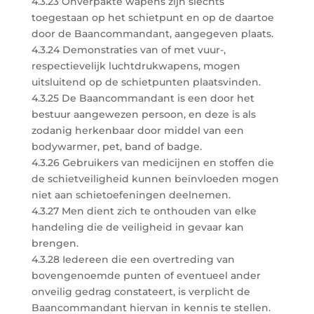
4.3.23 Onverpakte wapens zijn slechts
toegestaan op het schietpunt en op de daartoe
door de Baancommandant, aangegeven plaats.
4.3.24 Demonstraties van of met vuur-,
respectievelijk luchtdrukwapens, mogen
uitsluitend op de schietpunten plaatsvinden.
4.3.25 De Baancommandant is een door het
bestuur aangewezen persoon, en deze is als
zodanig herkenbaar door middel van een
bodywarmer, pet, band of badge.
4.3.26 Gebruikers van medicijnen en stoffen die
de schietveiligheid kunnen beïnvloeden mogen
niet aan schietoefeningen deelnemen.
4.3.27 Men dient zich te onthouden van elke
handeling die de veiligheid in gevaar kan
brengen.
4.3.28 Iedereen die een overtreding van
bovengenoemde punten of eventueel ander
onveilig gedrag constateert, is verplicht de
Baancommandant hiervan in kennis te stellen.