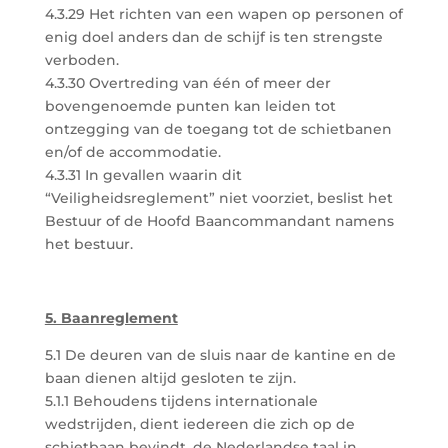
4.3.29 Het richten van een wapen op personen of
enig doel anders dan de schijf is ten strengste
verboden.
4.3.30 Overtreding van één of meer der
bovengenoemde punten kan leiden tot
ontzegging van de toegang tot de schietbanen
en/of de accommodatie.
4.3.31 In gevallen waarin dit
“Veiligheidsreglement” niet voorziet, beslist het
Bestuur of de Hoofd Baancommandant namens
het bestuur.
5. Baanreglement
5.1 De deuren van de sluis naar de kantine en de
baan dienen altijd gesloten te zijn.
5.1.1 Behoudens tijdens internationale
wedstrijden, dient iedereen die zich op de
schietbaan bevindt, de Nederlandse taal in