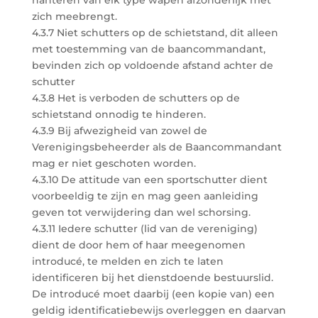
hanteren van elk type wapen afzonderlijk met
zich meebrengt.
4.3.7 Niet schutters op de schietstand, dit alleen
met toestemming van de baancommandant,
bevinden zich op voldoende afstand achter de
schutter
4.3.8 Het is verboden de schutters op de
schietstand onnodig te hinderen.
4.3.9 Bij afwezigheid van zowel de
Verenigingsbeheerder als de Baancommandant
mag er niet geschoten worden.
4.3.10 De attitude van een sportschutter dient
voorbeeldig te zijn en mag geen aanleiding
geven tot verwijdering dan wel schorsing.
4.3.11 Iedere schutter (lid van de vereniging)
dient de door hem of haar meegenomen
introducé, te melden en zich te laten
identificeren bij het dienstdoende bestuurslid.
De introducé moet daarbij (een kopie van) een
geldig identificatiebewijs overleggen en daarvan