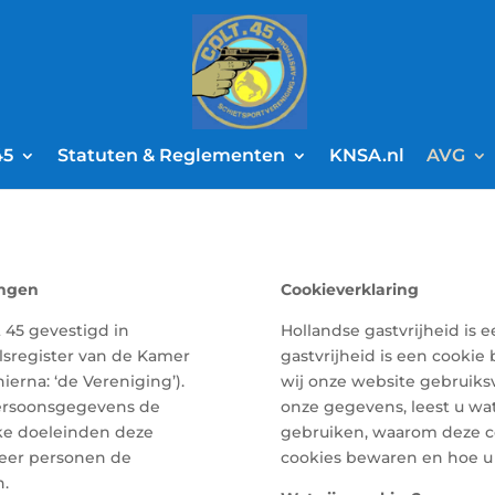
45
Statuten & Reglementen
KNSA.nl
AVG
ingen
Cookieverklaring
t 45 gevestigd in
Hollandse gastvrijheid is ee
lsregister van de Kamer
gastvrijheid is een cooki
rna: ‘de Vereniging’).
wij onze website gebruiksv
persoonsgegevens de
onze gegevens, leest u wat
ke doeleinden deze
gebruiken, waarom deze co
eer personen de
cookies bewaren en hoe u 
n.