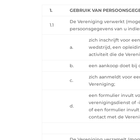
1.
GEBRUIK VAN PERSOONSGEG
De Vereniging verwerkt (moge
1.1
persoonsgegevens van u indie
zich inschrijft voor e
a.
wedstrijd, een opleid
activiteit die de Veren
b.
een aankoop doet bij 
zich aanmeldt voor ee
c.
Vereniging;
een formulier invult v
verenigingsdienst of 
d.
of een formulier invul
contact met de Veren
De Vereniging verzamelt (moge