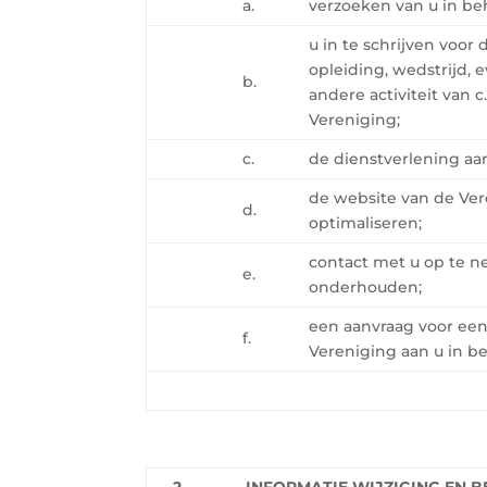
a.
verzoeken van u in b
u in te schrijven voo
opleiding, wedstrijd,
b.
andere activiteit van 
Vereniging;
c.
de dienstverlening aan
de website van de Ver
d.
optimaliseren;
contact met u op te n
e.
onderhouden;
een aanvraag voor een
f.
Vereniging aan u in b
2.
INFORMATIE WIJZIGING EN 