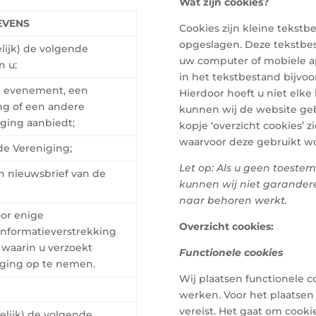
Wat zijn cookies?
EVENS
Cookies zijn kleine tekst
opgeslagen. Deze tekstbes
lijk) de volgende
uw computer of mobiele ap
n u:
in het tekstbestand bijvo
en evenement, een
Hierdoor hoeft u niet elk
ing of een andere
kunnen wij de website geb
iging aanbiedt;
kopje ‘overzicht cookies’ z
waarvoor deze gebruikt w
de Vereniging;
Let op: Als u geen toeste
n nieuwsbrief van de
kunnen wij niet garander
naar behoren werkt.
oor enige
Overzicht cookies:
-informatieverstrekking
t waarin u verzoekt
Functionele cookies
iging op te nemen.
Wij plaatsen functionele 
werken. Voor het plaatsen
vereist. Het gaat om cooki
lijk) de volgende