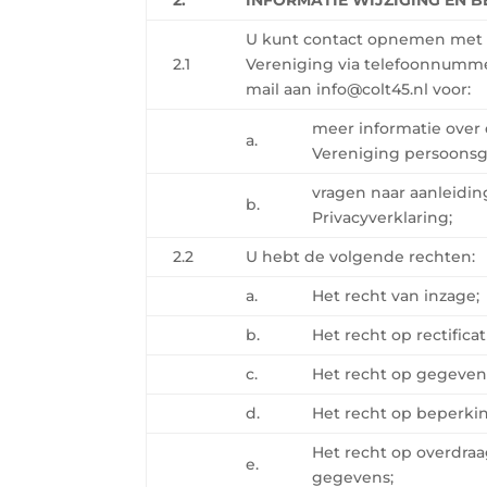
U kunt contact opnemen met h
2.1
Vereniging via telefoonnummer
mail aan info@colt45.nl voor:
meer informatie over
a.
Vereniging persoonsg
vragen naar aanleidin
b.
Privacyverklaring;
2.2
U hebt de volgende rechten:
a.
Het recht van inzage;
b.
Het recht op rectificat
c.
Het recht op gegeven
d.
Het recht op beperki
Het recht op overdra
e.
gegevens;