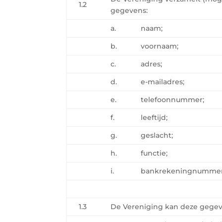
1.2
gegevens:
a.
naam;
b.
voornaam;
c.
adres;
d.
e-mailadres;
e.
telefoonnummer;
f.
leeftijd;
g.
geslacht;
h.
functie;
i.
bankrekeningnummer
1.3
De Vereniging kan deze gege