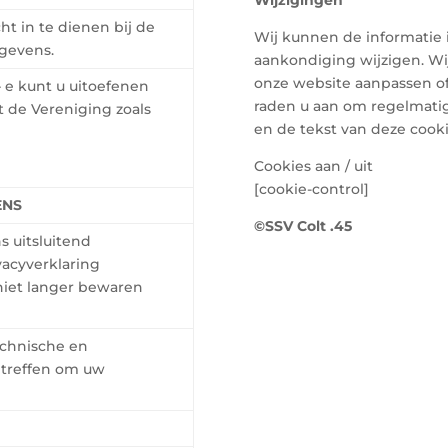
ht in te dienen bij de
Wij kunnen de informatie 
egevens.
aankondiging wijzigen. Wij
onze website aanpassen of
– e kunt u uitoefenen
raden u aan om regelmatig
 de Vereniging zoals
en de tekst van deze cooki
Cookies aan / uit
[cookie-control]
ENS
©
SSV Colt .45
 uitsluitend
vacyverklaring
iet langer bewaren
echnische en
 treffen om uw