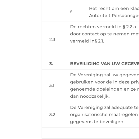
Het recht om een klac
f.
Autoriteit Persoonsg
De rechten vermeld in
§
2.2 a 
door contact op te nemen met
2.3
vermeld in
§
2.1.
3.
BEVEILIGING VAN UW GEGEV
De Vereniging zal uw gegevens
gebruiken voor de in deze pri
3.1
genoemde doeleinden en ze n
dan noodzakelijk.
De Vereniging zal adequate t
3.2
organisatorische maatregelen
gegevens te beveiligen.