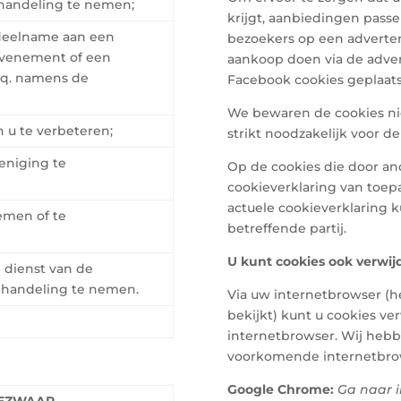
ehandeling te nemen;
krijgt, aanbiedingen passe
r deelname aan een
bezoekers op een adverte
 evenement of een
aankoop doen via de adve
c.q. namens de
Facebook cookies geplaats
We bewaren de cookies nie
 u te verbeteren;
strikt noodzakelijk voor d
eniging te
Op de cookies die door an
cookieverklaring van toepa
actuele cookieverklaring 
emen of te
betreffende partij.
U kunt cookies ook verwij
 dienst van de
ehandeling te nemen.
Via uw internetbrowser (
bekijkt) kunt u cookies ve
internetbrowser. Wij hebb
voorkomende internetbro
Google Chrome:
Ga naar i
BEZWAAR