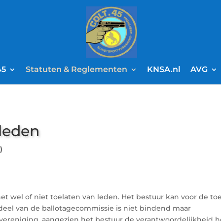
45
Statuten & Reglementen
KNSA.nl
AVG
leden
)
er het wel of niet toelaten van leden. Het bestuur kan voor de
oordeel van de ballotagecommissie is niet bindend maar
 vereniging, aangezien het bestuur de verantwoordelijkheid h