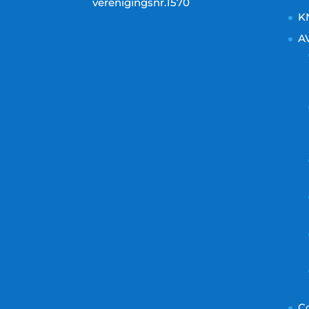
verenigingsnr.1570
K
A
C