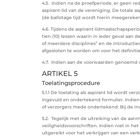
4.5. Indien na de proefperiode, er geen re
aspirant-lid van de vereniging. De totale
(de ballotage tijd wordt hierin meegereke
4.6. Tijdens de aspirant-lidmaatschapsperi
tien (10) lessen waarin in ieder geval aa
of meerdere disciplines” en de introducti
afgesloten te worden om voor het definit
4.7. Indien aan de voorwaarden genoemd ond
ARTIKEL 5
Toelatingsprocedure
5.1.1 De toelating als aspirant lid wordt v
ingevuld en ondertekend formulier. Indien 
of verzorgers mede ondertekend. Bij de ind
5.2. Tegelijk met de uitreiking van de aa
veiligheidsvoorschriften. Indien niet in 
uitgereikt voor het verkrijgen van een ver