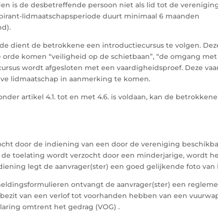
den is de desbetreffende persoon niet als lid tot de verenigin
 aspirant-lidmaatschapsperiode duurt minimaal 6 maanden
nd).
ode dient de betrokkene een introductiecursus te volgen. Dez
n de orde komen “veiligheid op de schietbaan”, “de omgang me
ecursus wordt afgesloten met een vaardigheidsproef. Deze va
ieve lidmaatschap in aanmerking te komen.
er artikel 4.1. tot en met 4.6. is voldaan, kan de betrokkene 
erzocht door de indiening van een door de vereniging beschikb
de toelating wordt verzocht door een minderjarige, wordt het
iening legt de aanvrager(ster) een goed gelijkende foto van 
nmeldingsformulieren ontvangt de aanvrager(ster) een regleme
het bezit van een verlof tot voorhanden hebben van een vuurw
klaring omtrent het gedrag (VOG) .