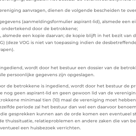
 vereniging aanvragen, dienen de volgende bescheiden te ove
egevens (aanmeldingsformulier aspirant-lid), alsmede een e
n ondertekend door de betrokkene;
 alsmede een kopie daarvan; de kopie blijft in het bezit van 
) (deze VOG is niet van toepassing indien de desbetreffende
apen).
 ingediend, wordt door het bestuur een dossier van de betro
alle persoonlijke gegevens zijn opgeslagen.
or de betrokkene is ingediend, wordt door het bestuur de pr
e nog geen aspirant-lid en geen gewoon lid van de verenigin
trokkene minimaal tien (10) maal de vereniging moet hebben
diezelfde periode zal het bestuur dan wel een daarvoor beno
die gesprekken kunnen aan de orde komen een eventueel stra
 de thuissituatie, relatieproblemen en andere zaken die van b
eventueel een huisbezoek verrichten.