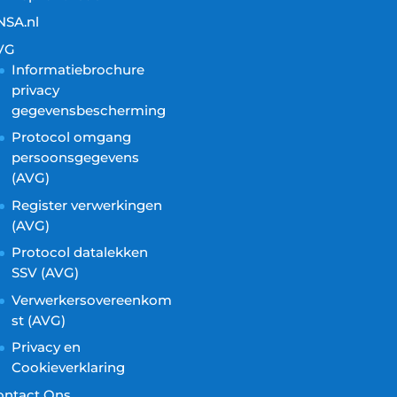
NSA.nl
VG
Informatiebrochure
privacy
gegevensbescherming
Protocol omgang
persoonsgegevens
(AVG)
Register verwerkingen
(AVG)
Protocol datalekken
SSV (AVG)
Verwerkersovereenkom
st (AVG)
Privacy en
Cookieverklaring
ontact Ons